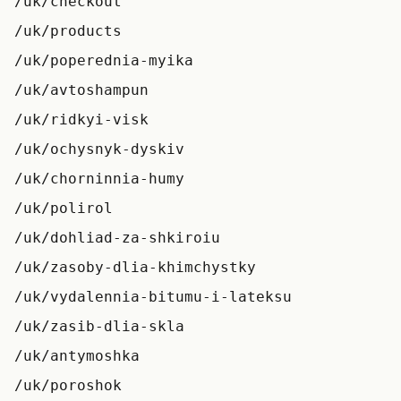
/uk/checkout
/uk/products
/uk/poperednia-myika
/uk/avtoshampun
/uk/ridkyi-visk
/uk/ochysnyk-dyskiv
/uk/chorninnia-humy
/uk/polirol
/uk/dohliad-za-shkiroiu
/uk/zasoby-dlia-khimchystky
/uk/vydalennia-bitumu-i-lateksu
/uk/zasib-dlia-skla
/uk/antymoshka
/uk/poroshok