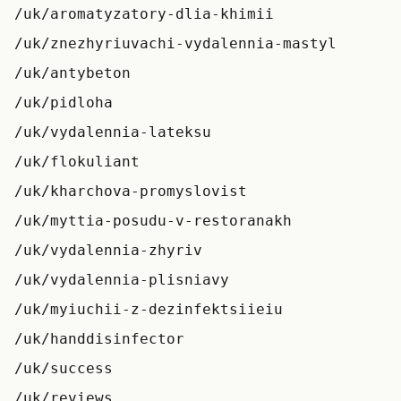
/uk/aromatyzatory-dlia-khimii
/uk/znezhyriuvachi-vydalennia-mastyl
/uk/antybeton
/uk/pidloha
/uk/vydalennia-lateksu
/uk/flokuliant
/uk/kharchova-promyslovist
/uk/myttia-posudu-v-restoranakh
/uk/vydalennia-zhyriv
/uk/vydalennia-plisniavy
/uk/myiuchii-z-dezinfektsiieiu
/uk/handdisinfector
/uk/success
/uk/reviews