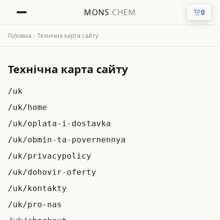
MONS
CHEM
0
Головна
›
Технічна карта сайту
Технічна карта сайту
/uk
/uk/home
/uk/oplata-i-dostavka
/uk/obmin-ta-povernennya
/uk/privacypolicy
/uk/dohovir-oferty
/uk/kontakty
/uk/pro-nas