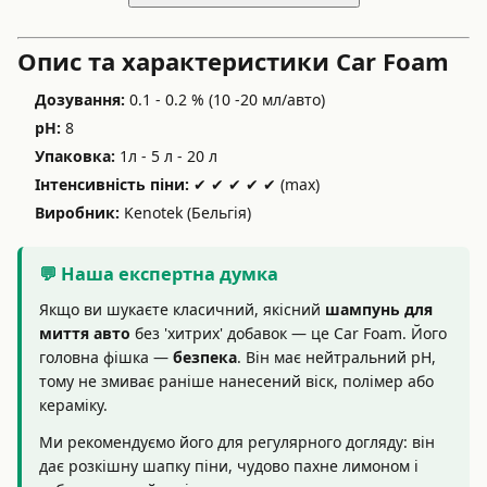
Опис та характеристики Car Foam
Дозування:
0.1 - 0.2 % (10 -20 мл/авто)
pH:
8
Упаковка:
1л - 5 л - 20 л
Інтенсивність піни:
✔ ✔ ✔ ✔ ✔ (max)
Виробник:
Kenotek (Бельгія)
💬 Наша експертна думка
Якщо ви шукаєте класичний, якісний
шампунь для
миття авто
без 'хитрих' добавок — це Car Foam. Його
головна фішка —
безпека
. Він має нейтральний pH,
тому не змиває раніше нанесений віск, полімер або
кераміку.
Ми рекомендуємо його для регулярного догляду: він
дає розкішну шапку піни, чудово пахне лимоном і