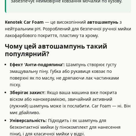
забезпечує неймовірне ковзання мочалки по кузову.
Kenotek Car Foam
— це високопінний
автошампунь
з
нейтральним pH. Розроблений для безпечної ручної мийки
лакофарбового покриття, пластику та хрому.
Чому цей автошампунь такий
популярний?
Ефект 'Анти-подряпина':
Шампунь створює густу
змащувальну піну. Губка або рукавиця ковзає по
поверхні як по маслу, не дряпаючи лак частинками
піску.
Зберігає захист:
Якщо ваша машина вже покрита
віском або нанокерамікою, звичайний активний
(лужний) шампунь може їх послабити. Car Foam — ні. Він
миє дбайливо.
Універсальність:
Підходить і як шампунь для
безконтактної мийки (у пінокомплект для нанесення
піни), і для класичної мийки у відрі.