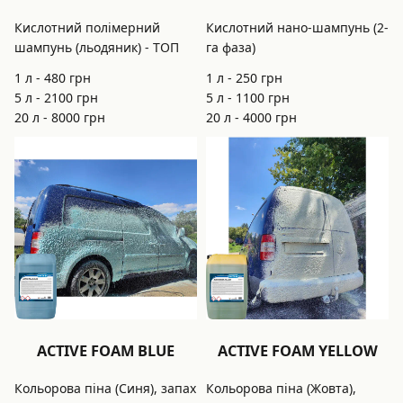
Кислотний полімерний
Кислотний нано-шампунь (2-
шампунь (льодяник) - ТОП
га фаза)
1 л -
480
грн
1 л -
250
грн
5 л -
2100
грн
5 л -
1100
грн
20 л -
8000
грн
20 л -
4000
грн
ACTIVE FOAM BLUE
ACTIVE FOAM YELLOW
Кольорова піна (Синя), запах
Кольорова піна (Жовта),