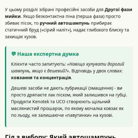
У цьому розділі зібрані професійні засоби для
Другої фази
мийки
. Якщо безконтактна піна (перша фаза) просто
збиває пісок, то
ручний автошампунь
прибирає
статичний бруд («сірий наліт»), надає глибокого блиску та
захищає кузов.
💬 Наша експертна думка
Клієнти часто запитують:
«Навіщо купувати дорогий
шампунь, якщо є дешевий?»
. Відповідь у двох словах:
ковзання та концентрація
.
Дешеві засоби не дають лубрикації (змащення) - ви
просто дряпаєте лак піском, який залишився на губці.
Продукти Kenotek та UCO створюють щільний
маслянистий прошарок, по якому мочалка ковзає як
по льоду, не залишаючи «павутинки» на кузові.
Гід з вибору: Який автошампунь