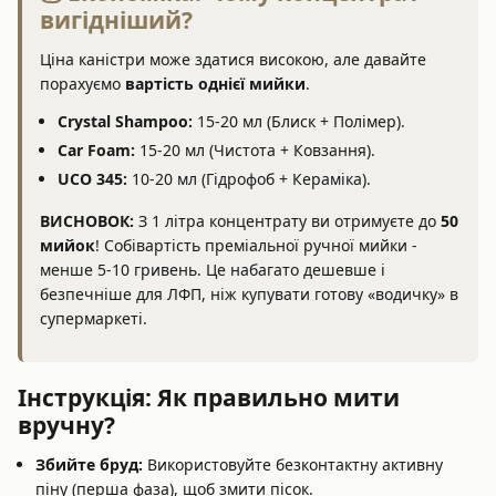
вигідніший?
Ціна каністри може здатися високою, але давайте
порахуємо
вартість однієї мийки
.
Crystal Shampoo:
15-20 мл (Блиск + Полімер).
Car Foam:
15-20 мл (Чистота + Ковзання).
UCO 345:
10-20 мл (Гідрофоб + Кераміка).
ВИСНОВОК:
З 1 літра концентрату ви отримуєте до
50
мийок
! Собівартість преміальної ручної мийки -
менше 5-10 гривень. Це набагато дешевше і
безпечніше для ЛФП, ніж купувати готову «водичку» в
супермаркеті.
Інструкція: Як правильно мити
вручну?
Збийте бруд:
Використовуйте безконтактну активну
піну (перша фаза), щоб змити пісок.