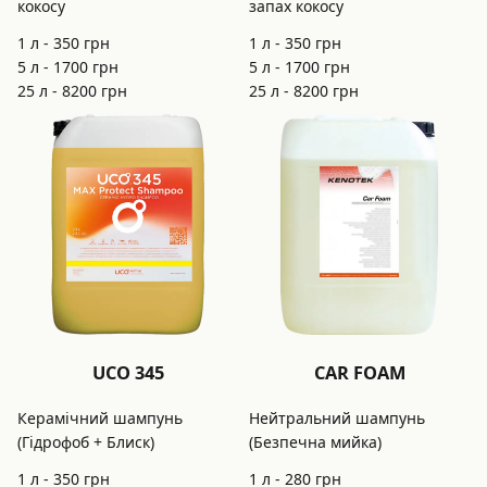
кокосу
запах кокосу
1 л -
350
грн
1 л -
350
грн
5 л -
1700
грн
5 л -
1700
грн
25 л -
8200
грн
25 л -
8200
грн
UCO 345
CAR FOAM
Керамічний шампунь
Нейтральний шампунь
(Гідрофоб + Блиск)
(Безпечна мийка)
1 л -
350
грн
1 л -
280
грн