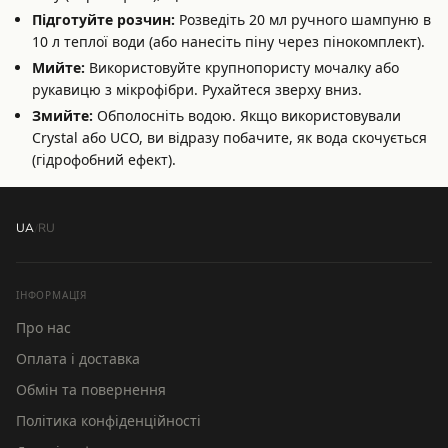
Підготуйте розчин:
Розведіть 20 мл ручного шампуню в
10 л теплої води (або нанесіть піну через пінокомплект).
Мийте:
Використовуйте крупнопористу мочалку або
рукавицю з мікрофібри. Рухайтеся зверху вниз.
Змийте:
Обполосніть водою. Якщо використовували
Crystal або UCO, ви відразу побачите, як вода скочується
(гідрофобний ефект).
UA
/
RU
ІНФОРМАЦІЯ
Про нас
Оплата і доставка
Обмін та повернення
Політика конфіденційності