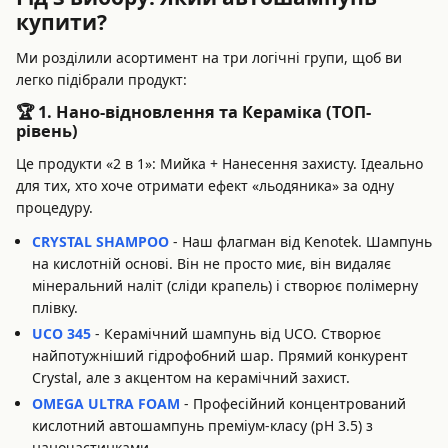
купити?
Ми розділили асортимент на три логічні групи, щоб ви
легко підібрали продукт:
🏆 1. Нано-відновлення та Кераміка (ТОП-
рівень)
Це продукти «2 в 1»: Мийка + Нанесення захисту. Ідеально
для тих, хто хоче отримати ефект «льодяника» за одну
процедуру.
CRYSTAL SHAMPOO
- Наш флагман від Kenotek. Шампунь
на кислотній основі. Він не просто миє, він видаляє
мінеральний наліт (сліди крапель) і створює полімерну
плівку.
UCO 345
- Керамічний шампунь від UCO. Створює
найпотужніший гідрофобний шар. Прямий конкурент
Crystal, але з акцентом на керамічний захист.
OMEGA ULTRA FOAM
- Професійний концентрований
кислотний автошампунь преміум-класу (pH 3.5) з
наночастинками.