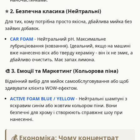
⭐ 2. Безпечна класика (Нейтральні)
Для тих, кому потрібна просто якісна, дбайлива мийка без
зайвих добавок.
CAR FOAM
- Нейтральний pH. Максимальне
лубриціювання (ковзання). Ідеальний, якщо на машині
вже нанесено віск або тверду кераміку - він їх не змиє, а
дбайливо очистить. Має запах лимона.
🎨 3. Емоції та Маркетинг (Кольорова піна)
Відмінний вибір для мийок самообслуговування або щоб
здивувати клієнта WOW-ефектом.
ACTIVE FOAM BLUE / YELLOW
- Нейтральні шампуні з
яскравим синім або жовтим кольором піни. Вони
безпечні для хрому і створюють справжнє шоу при
нанесенні.
💰 Економіка: Чому концентрат