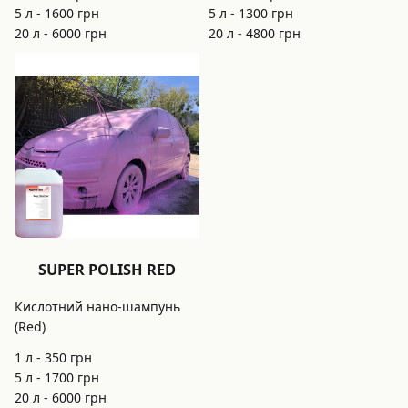
5 л -
1600
грн
5 л -
1300
грн
20 л -
6000
грн
20 л -
4800
грн
SUPER POLISH RED
Кислотний нано-шампунь
(Red)
1 л -
350
грн
5 л -
1700
грн
20 л -
6000
грн