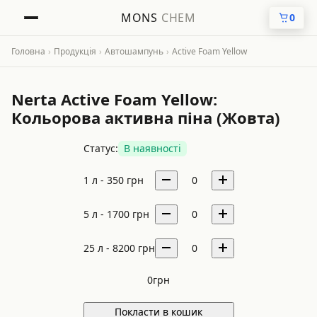
MONS
CHEM
0
Головна
›
Продукція
›
Автошампунь
›
Active Foam Yellow
Nerta Active Foam Yellow:
Кольорова активна піна (Жовта)
Статус:
В наявності
1 л -
350
грн
0
5 л -
1700
грн
0
25 л -
8200
грн
0
0
грн
Покласти в кошик