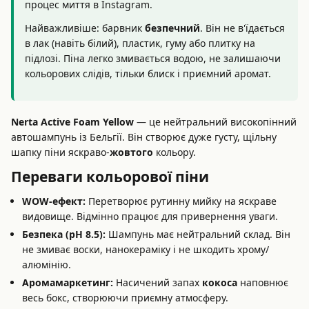
процес миття в Instagram.
Найважливіше: барвник
безпечний
. Він не в'їдається
в лак (навіть білий), пластик, гуму або плитку на
підлозі. Піна легко змивається водою, не залишаючи
кольорових слідів, тільки блиск і приємний аромат.
Nerta Active Foam Yellow
— це нейтральний високопінний
автошампунь із Бельгії. Він створює дуже густу, щільну
шапку піни яскраво-
жовтого
кольору.
Переваги кольорової піни
WOW-ефект:
Перетворює рутинну мийку на яскраве
видовище. Відмінно працює для привернення уваги.
Безпека (pH 8.5):
Шампунь має нейтральний склад. Він
не змиває воски, нанокераміку і не шкодить хрому/
алюмінію.
Аромамаркетинг:
Насичений запах
кокоса
наповнює
весь бокс, створюючи приємну атмосферу.