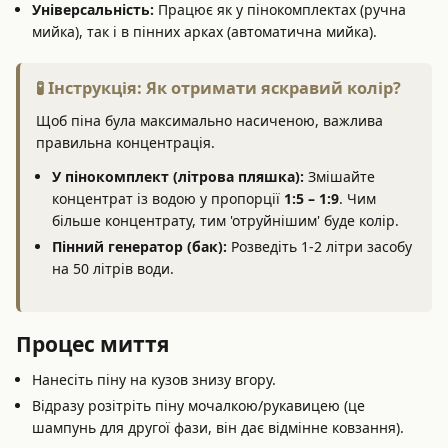
Універсальність:
Працює як у пінокомплектах (ручна
мийка), так і в пінних арках (автоматична мийка).
🧪 Інструкція: Як отримати яскравий колір?
Щоб піна була максимально насиченою, важлива
правильна концентрація.
У пінокомплект (літрова пляшка):
Змішайте
концентрат із водою у пропорції
1:5 – 1:9
. Чим
більше концентрату, тим 'отруйнішим' буде колір.
Пінний генератор (бак):
Розведіть 1-2 літри засобу
на 50 літрів води.
Процес миття
Нанесіть піну на кузов знизу вгору.
Відразу розітріть піну мочалкою/рукавицею (це
шампунь для другої фази, він дає відмінне ковзання).