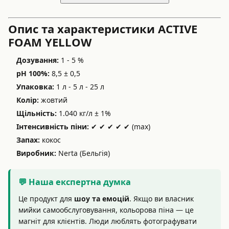
Опис та характеристики ACTIVE
FOAM YELLOW
Дозування:
1 - 5 %
pH 100%:
8,5 ± 0,5
Упаковка:
1 л - 5 л - 25 л
Колір:
жовтий
Щільність:
1.040 кг/л ± 1%
Інтенсивність піни:
✔ ✔ ✔ ✔ ✔ (max)
Запах:
кокос
Виробник:
Nerta (Бельгія)
💬 Наша експертна думка
Це продукт для
шоу та емоцій
. Якщо ви власник
мийки самообслуговування, кольорова піна — це
магніт для клієнтів. Люди люблять фотографувати