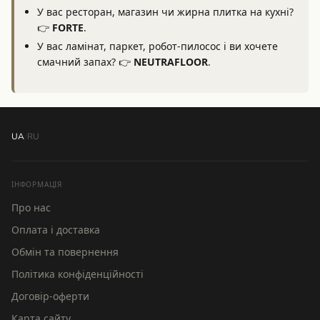
У вас ресторан, магазин чи жирна плитка на кухні?
👉
FORTE
.
У вас ламінат, паркет, робот-пилосос і ви хочете
смачний запах? 👉
NEUTRAFLOOR
.
UA
/
RU
ІНФОРМАЦІЯ
Про нас
Оплата і доставка
Обмін та повернення
Політика конфіденційності
Договір-оферти
Карта сайту