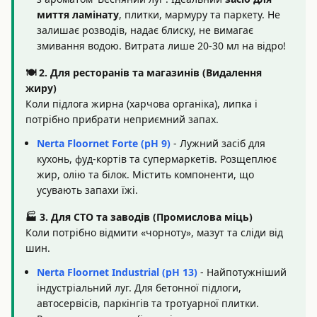
миття ламінату
, плитки, мармуру та паркету. Не
залишає розводів, надає блиску, не вимагає
змивання водою. Витрата лише 20-30 мл на відро!
🍽️ 2. Для ресторанів та магазинів (Видалення
жиру)
Коли підлога жирна (харчова органіка), липка і
потрібно прибрати неприємний запах.
Nerta Floornet Forte (pH 9)
- Лужний засіб для
кухонь, фуд-кортів та супермаркетів. Розщеплює
жир, олію та білок. Містить компоненти, що
усувають запахи їжі.
🏭 3. Для СТО та заводів (Промислова міць)
Коли потрібно відмити «чорноту», мазут та сліди від
шин.
Nerta Floornet Industrial (pH 13)
- Найпотужніший
індустріальний луг. Для бетонної підлоги,
автосервісів, паркінгів та тротуарної плитки.