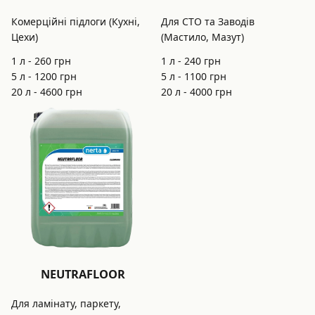
Комерційні підлоги (Кухні,
Для СТО та Заводів
Цехи)
(Мастило, Мазут)
1 л -
260
грн
1 л -
240
грн
5 л -
1200
грн
5 л -
1100
грн
20 л -
4600
грн
20 л -
4000
грн
NEUTRAFLOOR
Для ламінату, паркету,