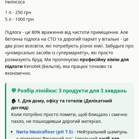
пилососа
1 л -
250
грн
5 л -
1000
грн
Підлога - це 80% враження від чистоти приміщення. Але
бетонна підлога на СТО та дорогий паркет у вітальні - це
два різні всесвіти, які потребують різної хімії. Забудьте про
«універсальні засоби із супермаркету», які просто
розмазують бруд. Ми пропонуємо
професійну хімію для
підлоги
Kenotek (Бельгія), яка працює точково та
економічно.
💬 Розбір лінійки: 3 продукти для 3 завдань
🏠 1. Для дому, офісу та готелів (Делікатний
догляд)
Коли потрібно просто помити, щоб блищало і смачно
пахло, не пошкодивши дорогий матеріал.
Nerta Neutrafloor (pH 7.5)
- Нейтральний шампунь
з ароматом 'Весняний луг'. Ідеальний
засіб для