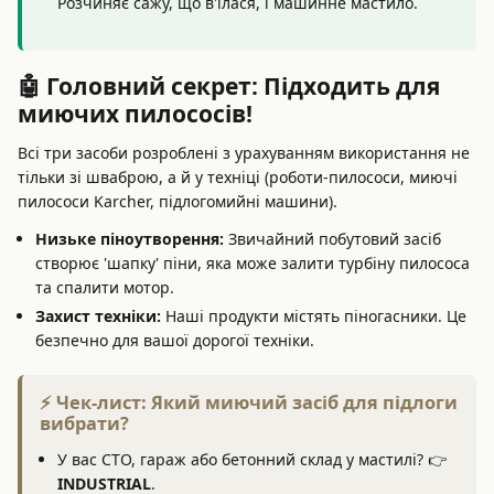
Розчиняє сажу, що в'їлася, і машинне мастило.
🤖 Головний секрет: Підходить для
миючих пилососів!
Всі три засоби розроблені з урахуванням використання не
тільки зі шваброю, а й у техніці (роботи-пилососи, миючі
пилососи Karcher, підлогомийні машини).
Низьке піноутворення:
Звичайний побутовий засіб
створює 'шапку' піни, яка може залити турбіну пилососа
та спалити мотор.
Захист техніки:
Наші продукти містять піногасники. Це
безпечно для вашої дорогої техніки.
⚡ Чек-лист: Який миючий засіб для підлоги
вибрати?
У вас СТО, гараж або бетонний склад у мастилі? 👉
INDUSTRIAL
.