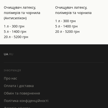
Очищувач латексу,
Очищувач латексу,
полімерів та чорнила
полімерів та чорнила
(Антисилікон)
1 л -
300
грн
1 л -
300
грн
5 л -
1400
грн
5 л -
1400
грн
20 л -
5200
грн
20 л -
5200
грн
UA
/
RU
ІНФОРМАЦІЯ
Про нас
Оплата і доставка
Обмін та повернення
Політика конфіденційності