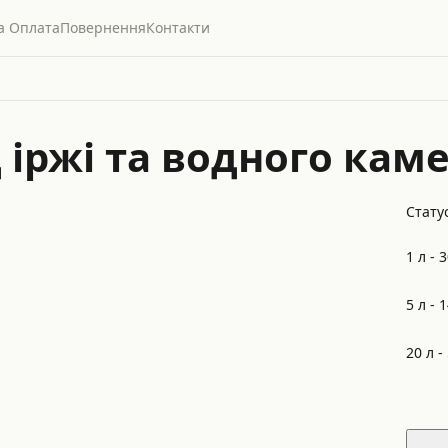
а Оплата
Повернення
Контакти
ід іржі та водного ка
Статус
1 л -
3
5 л -
1
20 л -