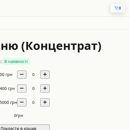
0
меню (Концентрат)
:
В наявності
00
грн
0
400
грн
0
5000
грн
0
0
грн
Покласти в кошик