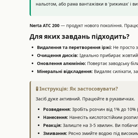
нальотом, або рама вантажівки в 'рижиках' і ви
Nerta ATC 200
— продукт нового покоління. Прац
Для яких завдань підходить?
Видалення та перетворення іржі:
Не просто зм
Очищення дисків:
Ідеально прибирає жовтий н
Оновлення алюмінію:
Повертає заводську біл
Мінеральні відкладення:
Видаляє силікати, з
🧪 Інструкція: Як застосовувати?
Засіб дуже активний. Працюйте в рукавичках.
Розведення:
Зробіть розчин від 1% до 10% (у
Нанесення:
Нанесіть кислотостійким розпил
Реакція:
Залиште на 3-5 хвилин. Ви побачит
Змивання:
Рясно змийте водою під високим