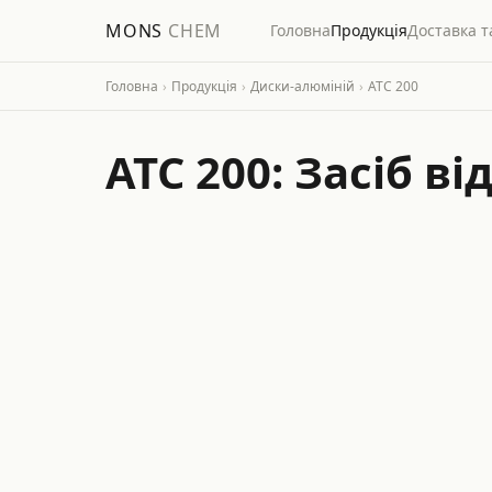
MONS
CHEM
Головна
Продукція
Доставка т
Головна
›
Продукція
›
Диски-алюміній
›
ATC 200
ATC 200: Засіб в