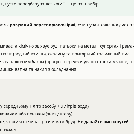
 цінуєте передбачуваність хімії — це ваш вибір.
ює як
розумний перетворювач іржі
, очищувач колісних дисків
иває, а хімічно зв'язує руді патьоки на металі, супортах і рама
аліт (водний камінь), окалину та пригорілий гальмівний пил.
изну паливним бакам (працює передбачувано і трохи м'якше, ні
алишки вапна та накип з обладнання.
 середньому 1 літр засобу + 9 літрів води).
ювачем або пензлем (знизу вгору).
е, як хімія починає розчиняти бруд.
Не давайте висохнути!
 тиском.