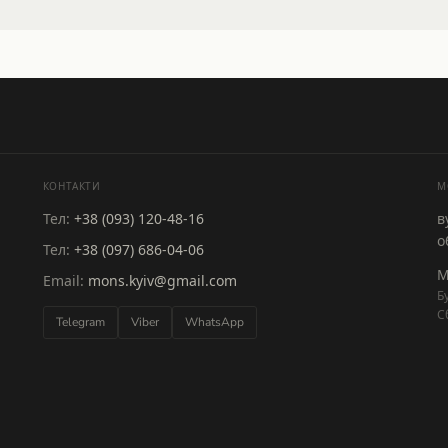
КОНТАКТИ
M
Тел:
+38 (093) 120-48-16
в
о
Тел:
+38 (097) 686-04-06
М
Email:
mons.kyiv@gmail.com
Б
С
Telegram
Viber
WhatsApp