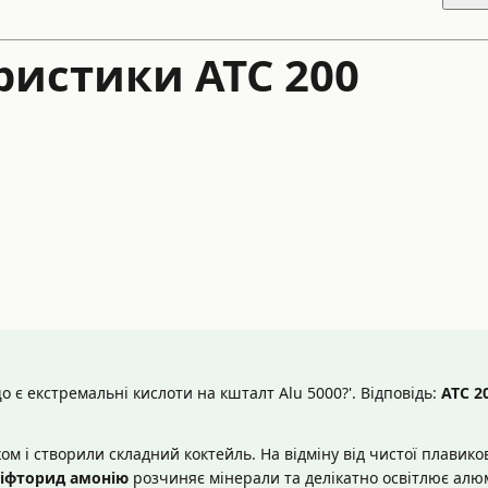
ристики ATC 200
о є екстремальні кислоти на кшталт Alu 5000?'. Відповідь:
ATC 2
ом і створили складний коктейль. На відміну від чистої плавиков
іфторид амонію
розчиняє мінерали та делікатно освітлює алюм