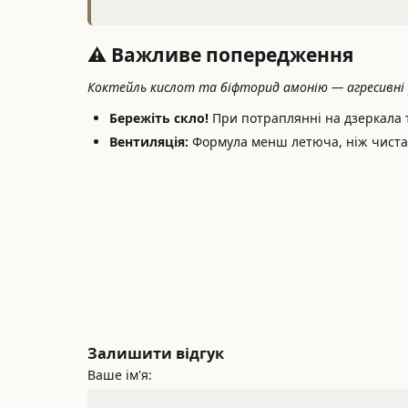
⚠️ Важливе попередження
Коктейль кислот та біфторид амонію — агресивні 
Бережіть скло!
При потраплянні на дзеркала 
Вентиляція:
Формула менш летюча, ніж чиста H
Залишити відгук
Ваше ім'я: