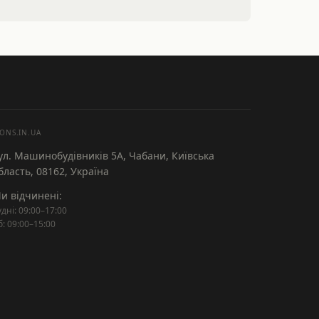
ONS.IN.UA
ул. Машинобудівників 5А, Чабани, Київська
бласть, 08162, Україна
и відчинені:
удні: 09:00–17:00
б: 09:00–15:00