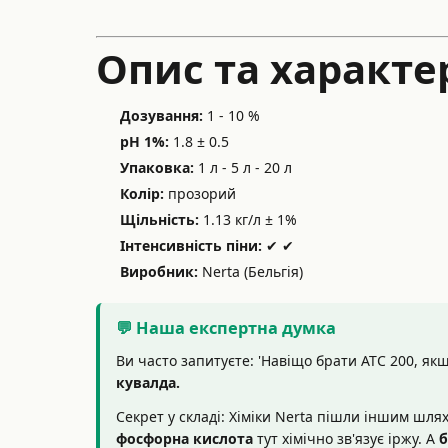
Опис та характе
Дозування:
1 - 10 %
pH 1%:
1.8 ± 0.5
Упаковка:
1 л - 5 л - 20 л
Колір:
прозорий
Щільність:
1.13 кг/л ± 1%
Інтенсивність піни:
✔ ✔
Виробник:
Nerta (Бельгія)
💬 Наша експертна думка
Ви часто запитуєте: 'Навіщо брати ATC 200, якщ
кувалда.
Секрет у складі: Хіміки Nerta пішли іншим шлях
фосфорна кислота
тут хімічно зв'язує іржу. А
б