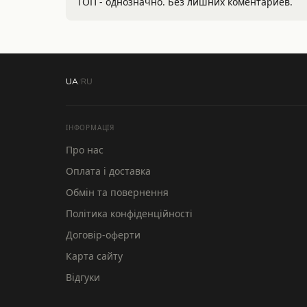
ТОП - однозначно. Без лишних коментариев.
UA
/
RU
ІНФОРМАЦІЯ
Про нас
Оплата і доставка
Обмін та повернення
Політика конфіденційності
Договір-оферти
MONS
Карта сайту
Відгуки