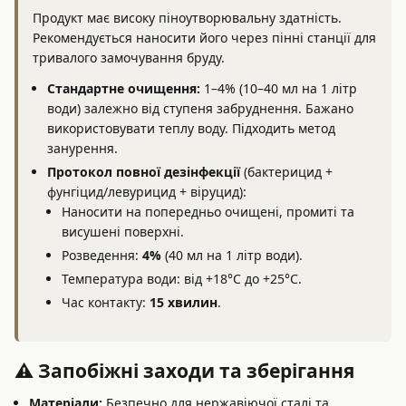
Продукт має високу піноутворювальну здатність.
Рекомендується наносити його через пінні станції для
тривалого замочування бруду.
Стандартне очищення:
1–4% (10–40 мл на 1 літр
води) залежно від ступеня забруднення. Бажано
використовувати теплу воду. Підходить метод
занурення.
Протокол повної дезінфекції
(бактерицид +
фунгіцид/левурицид + віруцид):
Наносити на попередньо очищені, промиті та
висушені поверхні.
Розведення:
4%
(40 мл на 1 літр води).
Температура води: від +18°C до +25°C.
Час контакту:
15 хвилин
.
⚠️ Запобіжні заходи та зберігання
Матеріали:
Безпечно для нержавіючої сталі та