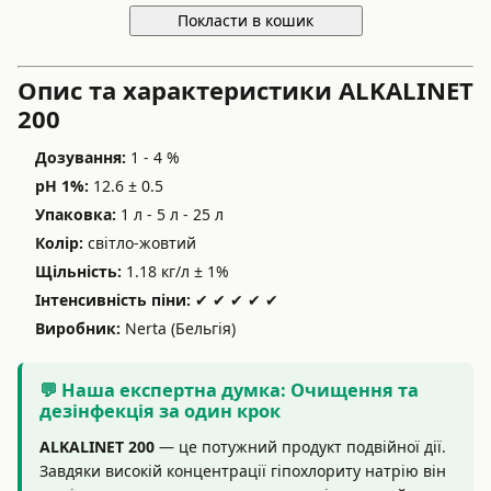
Покласти в кошик
Опис та характеристики ALKALINET
200
Дозування:
1 - 4 %
pH 1%:
12.6 ± 0.5
Упаковка:
1 л - 5 л - 25 л
Колір:
світло-жовтий
Щільність:
1.18 кг/л ± 1%
Інтенсивність піни:
✔ ✔ ✔ ✔ ✔
Виробник:
Nerta (Бельгія)
💬 Наша експертна думка: Очищення та
дезінфекція за один крок
ALKALINET 200
— це потужний продукт подвійної дії.
Завдяки високій концентрації гіпохлориту натрію він