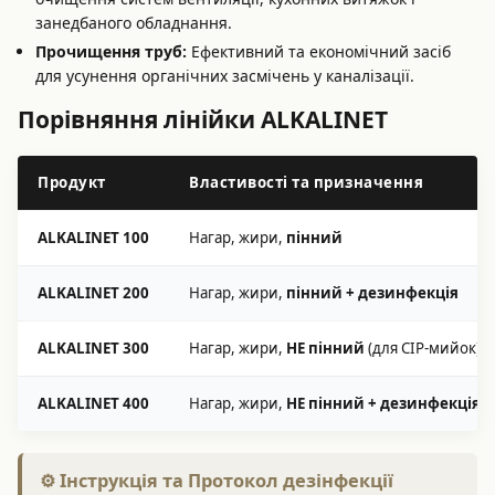
занедбаного обладнання.
Прочищення труб:
Ефективний та економічний засіб
для усунення органічних засмічень у каналізації.
Порівняння лінійки ALKALINET
Продукт
Властивості та призначення
ALKALINET 100
Нагар, жири,
пінний
ALKALINET 200
Нагар, жири,
пінний + дезинфекція
ALKALINET 300
Нагар, жири,
НЕ пінний
(для CIP-мийок)
ALKALINET 400
Нагар, жири,
НЕ пінний + дезинфекція
⚙️ Інструкція та Протокол дезінфекції