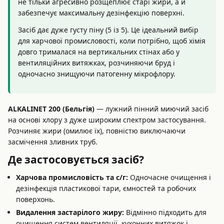
не тільки агресивно розщеплює старі жири, а й
забезпечує максимальну дезінфекцію поверхні.
Засіб дає дуже густу піну (5 із 5). Це ідеальний вибір
для харчової промисловості, коли потрібно, щоб хімія
довго трималася на вертикальних стінах або у
вентиляційних витяжках, розчиняючи бруд і
одночасно знищуючи патогенну мікрофлору.
ALKALINET 200 (Бельгія)
— лужний пінний миючий засіб
на основі хлору з дуже широким спектром застосування.
Розчиняє жири (омилює їх), повністю виключаючи
засмічення зливних труб.
Де застосовується засіб?
Харчова промисловість та с/г:
Одночасне очищення і
дезінфекція пластикової тари, ємностей та робочих
поверхонь.
Видалення застарілого жиру:
Відмінно підходить для
очищення систем вентиляції, кухонних витяжок і