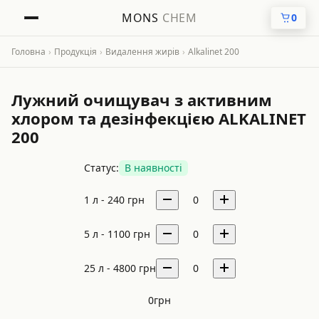
MONS
CHEM
0
Головна
›
Продукція
›
Видалення жирів
›
Alkalinet 200
Лужний очищувач з активним
хлором та дезінфекцією ALKALINET
200
Статус:
В наявності
1 л -
240
грн
0
5 л -
1100
грн
0
25 л -
4800
грн
0
0
грн