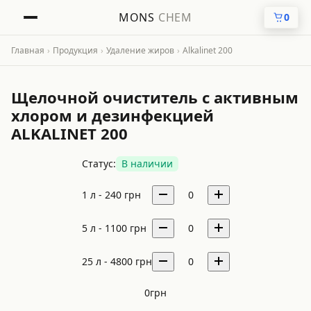
MONS
CHEM
0
Главная
›
Продукция
›
Удаление жиров
›
Alkalinet 200
Щелочной очиститель с активным
хлором и дезинфекцией
ALKALINET 200
Статус:
В наличии
1 л -
240
грн
0
5 л -
1100
грн
0
25 л -
4800
грн
0
0
грн