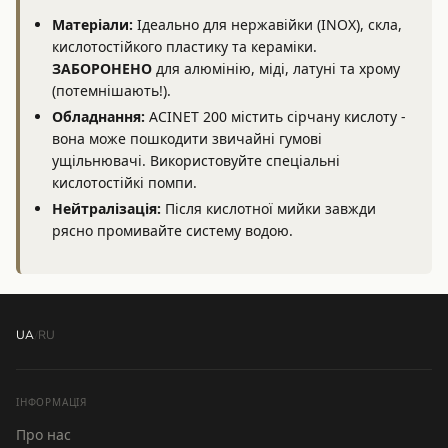
Матеріали:
Ідеально для нержавійки (INOX), скла,
кислотостійкого пластику та кераміки.
ЗАБОРОНЕНО
для алюмінію, міді, латуні та хрому
(потемнішають!).
Обладнання:
ACINET 200 містить сірчану кислоту -
вона може пошкодити звичайні гумові
ущільнювачі. Використовуйте спеціальні
кислотостійкі помпи.
Нейтралізація:
Після кислотної мийки завжди
рясно промивайте систему водою.
UA
/
RU
ІНФОРМАЦІЯ
Про нас