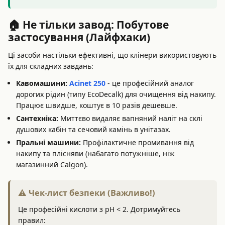
🏠 Не тільки завод: Побутове
застосування (Лайфхаки)
Ці засоби настільки ефективні, що клінери використовують
їх для складних завдань:
Кавомашини:
Acinet 250
- це професійний аналог
дорогих рідин (типу EcoDecalk) для очищення від накипу.
Працює швидше, коштує в 10 разів дешевше.
Сантехніка:
Миттєво видаляє вапняний наліт на склі
душових кабін та сечовий камінь в унітазах.
Пральні машини:
Профілактичне промивання від
накипу та плісняви (набагато потужніше, ніж
магазинний Calgon).
⚠️ Чек-лист безпеки (Важливо!)
Це професійні кислоти з pH < 2. Дотримуйтесь
правил: