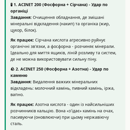
🧪 1. ACINET 200 (Фосфорна + Сірчана) - Удар по
органіці
Завдання:
Очищення обладнання, де змішані
мінеральні відкладення (накип) та органіка (жир,
цукор, білок).
Як працює:
Сірчана кислота агресивно руйнує
органічні зв'язки, а фосфорна - розчиняє мінерали.
Ідеально для миття ящиків, ліній розливу та систем,
де не можна використовувати сильну піну.
🪨 2. ACINET 250 (Фосфорна + Азотна) - Удар по
каменю
Завдання:
Видалення важких мінеральних
відкладень: молочний камінь, пивний камінь, іржа,
вапно.
Як працює:
Азотна кислота - один із найсильніших
розчинників кальцію. Вона «з'їдає» камінь на очах,
пасивуючи (оновлюючи) при цьому нержавіючу
сталь.