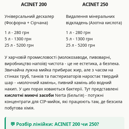
ACINET 200
ACINET 250
Універсальний дескалер
Видалення мінеральних
(Фосфорна + Сірчана)
відкладень (Азотна кислота)
1 л -
280
грн
1 л -
280
грн
5 л -
1300
грн
5 л -
1300
грн
25 л -
5200
грн
25 л -
5200
грн
У харчовій промисловості (молокозаводи, пивоварні,
виробництво напоїв) чистота - це не естетика, а безпека.
Звичайна лужна мийка прибирає жир, але з часом на
стінках труб, танків та пастеризаторів наростає твердий
шар - «молочний камінь», пивний камінь або водний
накип. У цих порах ховаються бактерії. Тут представлені
кислотні миючі засоби
Nerta (Бельгія) - потужні
концентрати для CIP-мийок, які працюють там, де безсила
побутова хімія.
💬 Розбір лінійки: ACINET 200 чи 250?