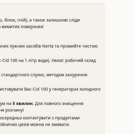
, білок, гній), а також залишкові сліди
о вимитих поверхнях!
аних лужних засобів Nerta та промийте чистою
-Cid 100 на 1 літр води).
Увага:
робочий склад
), стандартного спрею, методом занурення
стовувати Bac-Cid 100 у генераторах холодного
мум на
5 хвилин
. Для повного знищення
ня розчину!
зпосередньо контактувати з продуктами
иробничих цехів можна не змивати.