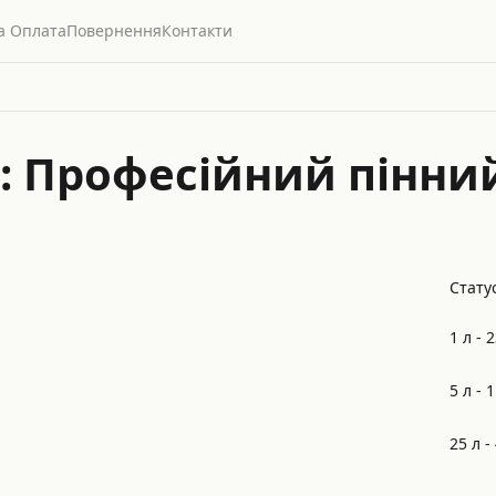
а Оплата
Повернення
Контакти
00: Професійний пінн
Статус
1 л -
2
5 л -
1
25 л -