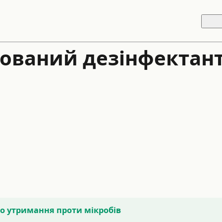
ваний дезінфектант 
го утримання проти мікробів