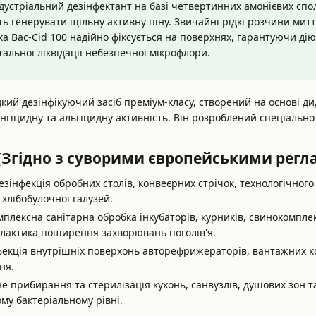
устріальний дезінфектант на базі четвертинних амонієвих спол
генерувати щільну активну піну. Звичайні рідкі розчини миттє
пка Bac-Cid 100 надійно фіксується на поверхнях, гарантуючи ді
отальної ліквідації небезпечної мікрофлори.
ий дезінфікуючий засіб преміум-класу, створений на основі д
нгіцидну та альгіцидну активність. Він розроблений спеціально
 (Згідно з суворими європейськими регла
езінфекція обробних столів, конвеєрних стрічок, технологічного 
 хлібобулочної галузей.
плексна санітарна обробка інкубаторів, курників, свинокомплек
ілактика поширення захворювань поголів'я.
екція внутрішніх поверхонь авторефрижераторів, вантажних кон
ня.
е прибирання та стерилізація кухонь, санвузлів, душових зон т
му бактеріальному рівні.