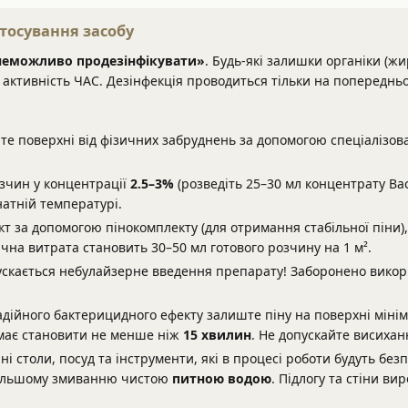
тосування засобу
неможливо продезінфікувати»
. Будь-які залишки органіки (жир
и активність ЧАС. Дезінфекція проводиться тільки на попереднь
те поверхні від фізичних забруднень за допомогою спеціалізов
зчин у концентрації
2.5–3%
(розведіть 25–30 мл концентрату Bac
атній температурі.
кт за допомогою пінокомплекту (для отримання стабільної піни
чна витрата становить 30–50 мл готового розчину на 1 м².
скається небулайзерне введення препарату! Заборонено викори
дійного бактерицидного ефекту залиште піну на поверхні міні
у має становити не менше ніж
15 хвилин
. Не допускайте висихан
ні столи, посуд та інструменти, які в процесі роботи будуть бе
дальшому змиванню чистою
питною водою
. Підлогу та стіни в