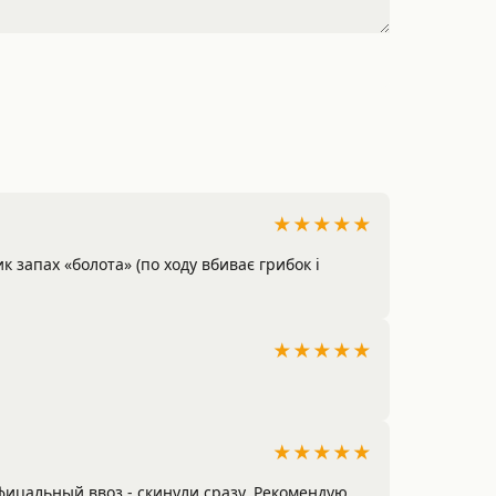
★★★★★
 запах «болота» (по ходу вбиває грибок і 
★★★★★
★★★★★
ицальный ввоз - скинули сразу. Рекомендую.