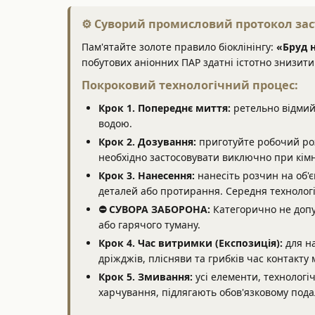
⚙️ Суворий промисловий протокол зас
Пам'ятайте золоте правило біоклінінгу:
«Бруд 
побутових аніонних ПАР здатні істотно знизит
Покроковий технологічний процес:
Крок 1. Попереднє миття:
ретельно відмий
водою.
Крок 2. Дозування:
приготуйте робочий ро
необхідно застосовувати виключно при кімн
Крок 3. Нанесення:
нанесіть розчин на об'є
деталей або протирання. Середня технологі
⛔ СУВОРА ЗАБОРОНА:
Категорично не допу
або гарячого туману.
Крок 4. Час витримки (Експозиція):
для на
дріжджів, плісняви та грибків час контакт
Крок 5. Змивання:
усі елементи, технологіч
харчування, підлягають обов'язковому по