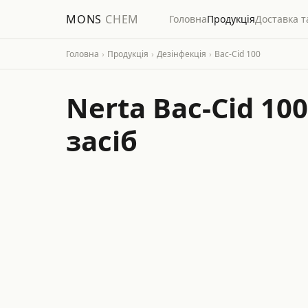
MONS
CHEM
Головна
Продукція
Доставка т
Головна
›
Продукція
›
Дезінфекція
›
Bac-Cid 100
Nerta Bac-Cid 1
засіб