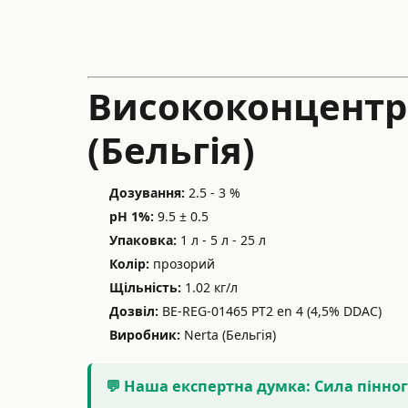
Висококонцентро
(Бельгія)
Дозування:
2.5 - 3 %
pH 1%:
9.5 ± 0.5
Упаковка:
1 л - 5 л - 25 л
Колір:
прозорий
Щільність:
1.02 кг/л
Дозвіл:
BE-REG-01465 PT2 en 4 (4,5% DDAC)
Виробник:
Nerta (Бельгія)
💬 Наша експертна думка: Сила пінно