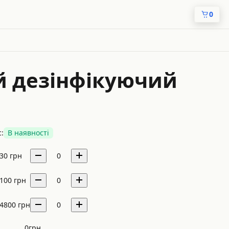
0
ий дезінфікуючий
:
В наявності
30
грн
0
100
грн
0
4800
грн
0
0
грн