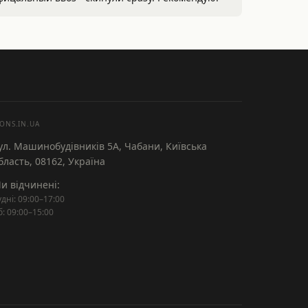
ONS.IN.UA
ул. Машинобудівників 5А, Чабани, Київська
бласть, 08162, Україна
и відчинені:
удні: 09:00–17:00
б: 09:00–15:00