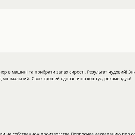
ер в машині та прибрати запах сирості. Результат чудовий! Зник
хід мінімальний. Своїх грошей однозначно коштує, рекомендую!
ции на собственном производстве.Попросила декларацию про оф