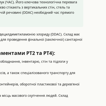
ук (ЧАС). Його ключова технологічна перевага
во стікають з вертикальних стін, стель та
ючій речовині (DDAC) необхідний час прямого
идецилдиметиламонію хлориду (DDAC). Склад має
 для проведення фінальної (заключної) санітарної
ментами PT2 та PT4):
обладнання, інвентарю, стін та підлоги у
сів, а також спеціалізованого транспорту для
тейнерів, оборотної пластикової та дерев'яної
а місць масового скупчення людей. Склад