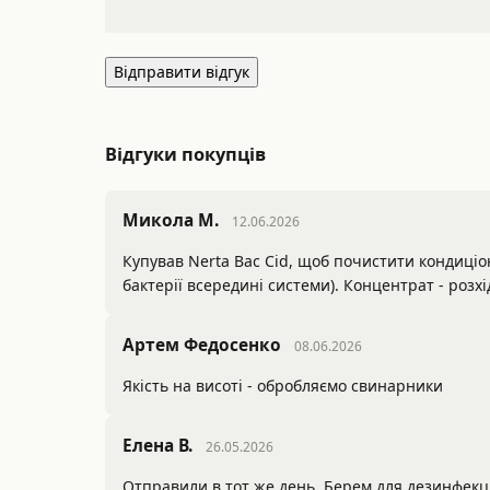
Відправити відгук
Відгуки покупців
Микола М.
12.06.2026
Купував Nerta Bac Cid, щоб почистити кондиціон
бактерії всередині системи). Концентрат - роз
Артем Федосенко
08.06.2026
Якість на висоті - обробляємо свинарники
Елена В.
26.05.2026
Отправили в тот же день. Берем для дезинфек