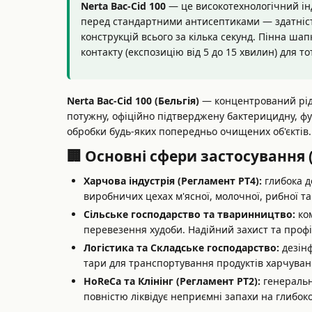
Nerta Bac-Cid 100
— це високотехнологічний інд
перед стандартними антисептиками — здатність 
конструкцій всього за кілька секунд. Пінна ша
контакту (експозицію від 5 до 15 хвилин) для т
Nerta Bac-Cid 100 (Бельгія)
— концентрований рідк
потужну, офіційно підтверджену бактерицидну, фу
обробки будь-яких попередньо очищених об'єктів.
🏢 Основні сфери застосування
Харчова індустрія (Регламент PT4):
глибока д
виробничих цехах м'ясної, молочної, рибної та
Сільське господарство та тваринництво:
ком
перевезення худоби. Надійний захист та проф
Логістика та Складське господарство:
дезінф
тари для транспортування продуктів харчуван
HoReCa та Клінінг (Регламент PT2):
генеральн
повністю ліквідує неприємні запахи на глибоко