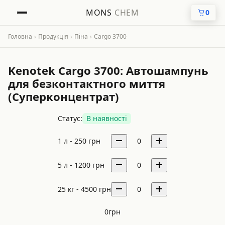
MONS
CHEM
0
Головна
›
Продукція
›
Піна
›
Cargo 3700
Kenotek Cargo 3700: Автошампунь
для безконтактного миття
(Суперконцентрат)
Статус:
В наявності
1 л -
250
грн
0
5 л -
1200
грн
0
25 кг -
4500
грн
0
0
грн