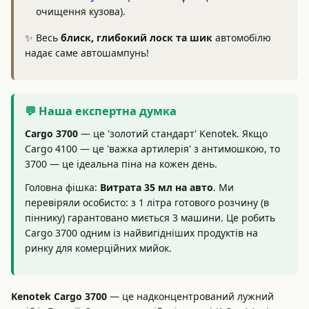
очищення кузова).
✨ Весь
блиск, глибокий лоск та шик
автомобілю
надає саме автошампунь!
💬 Наша експертна думка
Cargo 3700
— це 'золотий стандарт' Kenotek. Якщо
Cargo 4100 — це 'важка артилерія' з антимошкою, то
3700 — це ідеальна піна на кожен день.
Головна фішка:
Витрата 35 мл на авто
. Ми
перевіряли особисто: з 1 літра готового розчину (в
піннику) гарантовано миється 3 машини. Це робить
Cargo 3700 одним із найвигідніших продуктів на
ринку для комерційних мийок.
Kenotek Cargo 3700
— це надконцентрований лужний