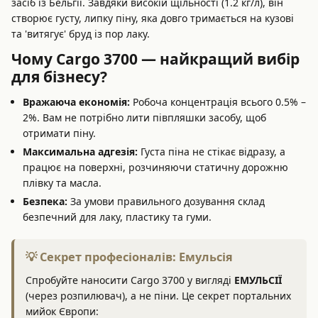
засіб із Бельгії. Завдяки високій щільності (1.2 кг/л), він
створює густу, липку піну, яка довго тримається на кузові
та 'витягує' бруд із пор лаку.
Чому Cargo 3700 — найкращий вибір
для бізнесу?
Вражаюча економія:
Робоча концентрація всього 0.5% –
2%. Вам не потрібно лити півпляшки засобу, щоб
отримати піну.
Максимальна адгезія:
Густа піна не стікає відразу, а
працює на поверхні, розчиняючи статичну дорожню
плівку та масла.
Безпека:
За умови правильного дозування склад
безпечний для лаку, пластику та гуми.
💡 Секрет професіоналів: Емульсія
Спробуйте наносити Cargo 3700 у вигляді
ЕМУЛЬСІЇ
(через розпилювач), а не піни. Це секрет портальних
мийок Європи: