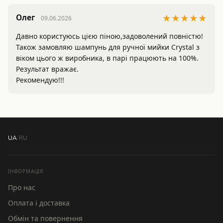
Олег
★★★★★
09.06.2026
Давно користуюсь цією піною,задоволений повністю!
Також замовляю шампунь для ручної мийки Crystal з 
віком цього ж виробника, в парі працюють на 100%. 
Результат вражає.

Рекомендую!!!
UA
/
RU
ІНФОРМАЦІЯ
Про нас
Оплата і доставка
Обмін та повернення