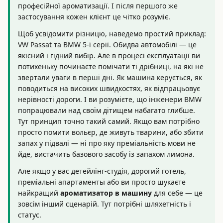
професійної ароматизації. І після першого же
застосування кожен клієнт це чітко розуміє.
Щоб усвідомити різницю, наведемо простий приклад:
VW Passat та BMW 5-ї серії. Обидва автомобілі — це
якісний і гідний вибір. Але в процесі експлуатації ви
потихеньку починаєте помічати ті дрібниці, на які не
звертали уваги в перші дні. Як машина керується, як
поводиться на високих швидкостях, як відпрацьовує
нерівності дороги. І ви розумієте, що інженери BMW
попрацювали над своїм дітищем набагато глибше.
Тут принцип точно такий самий. Якщо вам потрібно
просто помити вольєр, де живуть тварини, або збити
запах у підвалі — ні про яку преміальність мови не
йде, вистачить базового засобу із запахом лимона.
Але якщо у вас детейлінг-студія, дорогий готель,
преміальні апартаменты або ви просто шукаєте
найкращий
ароматизатор в машину
для себе — це
зовсім інший сценарій. Тут потрібні шляхетність і
статус.