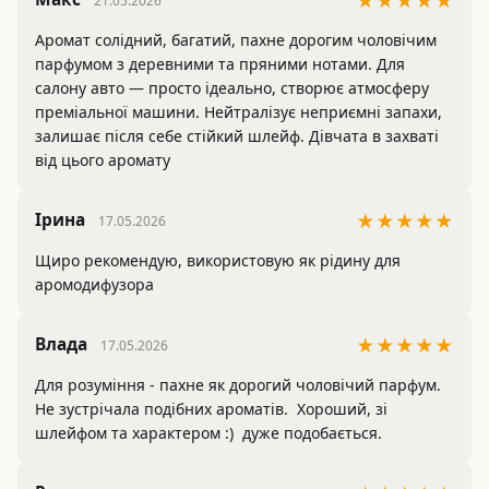
★★★★★
21.05.2026
Аромат солідний, багатий, пахне дорогим чоловічим 
парфумом з деревними та пряними нотами. Для 
салону авто — просто ідеально, створює атмосферу 
преміальної машини. Нейтралізує неприємні запахи, 
залишає після себе стійкий шлейф. Дівчата в захваті 
від цього аромату
Ірина
★★★★★
17.05.2026
Щиро рекомендую, використовую як рідину для 
аромодифузора
Влада
★★★★★
17.05.2026
Для розуміння - пахне як дорогий чоловічий парфум. 
Не зустрічала подібних ароматів.  Хороший, зі 
шлейфом та характером :)  дуже подобається.