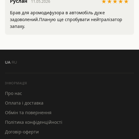
Руслан
★★★★★
11.05.2026
Брав для аромодифузора в автомобіль дуже 
задоволений.Планую ще спробувати нейтралізатор 
запаху.
UA
/
RU
ІНФОРМАЦІЯ
Про нас
Оплата і доставка
Обмін та повернення
Політика конфіденційності
Договір-оферти