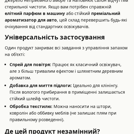
джерело неприємного амбре та наповнює салон відчуттям
стерильної чистоти. Якщо вам потрібен справжній
елітний парфюм в машину
або стійкий
преміальний
ароматизатор для авто
, цей склад перевершить будь-які
очікування від стандартних освіжувачів.
Універсальність застосування
Один продукт закриває всі завдання з управління запахом
на об'єкті:
Спрей для повітря:
Працює як класичний освіжувач,
але з більш тривалим ефектом і шляхетним деревним
ароматом.
Добавка для миття підлоги:
Ідеально для клінінгу.
Після вологого прибирання в приміщенні залишається
стійкий шлейф чистоти.
Обробка текстилю:
Можна наносити на штори,
ковролін або оббивку меблів (не залишає плям при
правильному розведенні).
Де цей продукт незамінний?