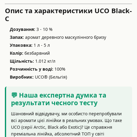
Опис та характеристики UCO Black-
C
Дозування:
3 - 10 %
Запах:
аромат деревного маскулінного бризу
Упаковка:
1 л - 5 л
Колір:
безбарвний
Щільність:
1.012 кг/л
Розчинність у воді:
100%
Виробник:
UCO® (Бельгія)
💬 Наша експертна думка та
результати чесного тесту
Шановний відвідувачу, ми особисто перепробували
всі аромати цієї лінійки в реальних умовах. Що таке
UCO (серії Arctic, Black або Exotic)? Це справжня
преміальна лінійка, абсолютний ТОП у світі