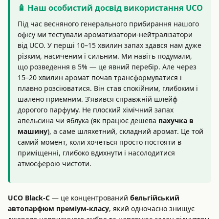
🧴 Наш особистий досвід використання UCO
Під час весняного генерального прибирання нашого
офісу ми тестували ароматизатори-нейтралізатори
від UCO. У перші 10–15 хвилин запах здався нам дуже
різким, насиченим і сильним. Ми навіть подумали,
що розведення в 5% — це явний перебір. Але через
15–20 хвилин аромат почав трансформуватися і
плавно розсіюватися. Він став спокійним, глибоким і
шалено приємним. З'явився справжній шлейф
дорогого парфуму. Не плоский хімічний запах
апельсина чи яблука (як працює дешева
пахучка в
машину
), а саме шляхетний, складний аромат. Це той
самий момент, коли хочеться просто постояти в
приміщенні, глибоко вдихнути і насолодитися
атмосферою чистоти.
UCO Black-C
— це концентрований
бельгійський
автопарфюм преміум-класу
, який одночасно знищує