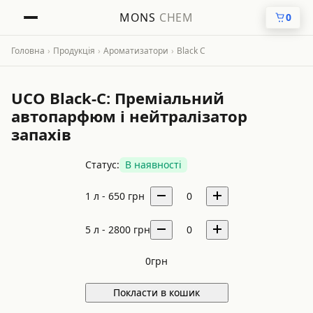
MONS
CHEM
0
Головна
›
Продукція
›
Ароматизатори
›
Black C
UCO Black-C: Преміальний
автопарфюм і нейтралізатор
запахів
Статус:
В наявності
1 л -
650
грн
0
5 л -
2800
грн
0
0
грн
Покласти в кошик