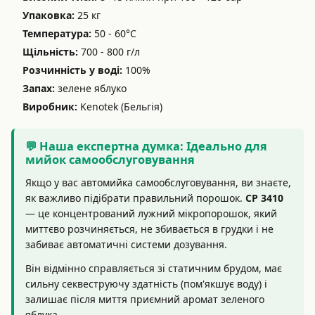
Упаковка:
25 кг
Температура:
50 - 60°C
Щільність:
700 - 800 г/л
Розчинність у воді:
100%
Запах:
зелене яблуко
Виробник:
Kenotek (Бельгія)
💬 Наша експертна думка: Ідеально для
мийок самообслуговування
Якщо у вас автомийка самообслуговування, ви знаєте,
як важливо підібрати правильний порошок.
CP 3410
— це концентрований лужний мікропорошок, який
миттєво розчиняється, не збивається в грудки і не
забиває автоматичні системи дозування.
Він відмінно справляється зі статичним брудом, має
сильну секвеструючу здатність (пом'якшує воду) і
залишає після миття приємний аромат зеленого
яблука.