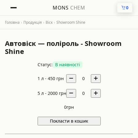
MONS
CHEM
0
Головна
›
Продукція
›
Віск
›
Showroom Shine
Автовіск — поліроль - Showroom
Shine
Статус:
В наявності
1 л -
450
грн
0
5 л -
2000
грн
0
0
грн
Покласти в кошик