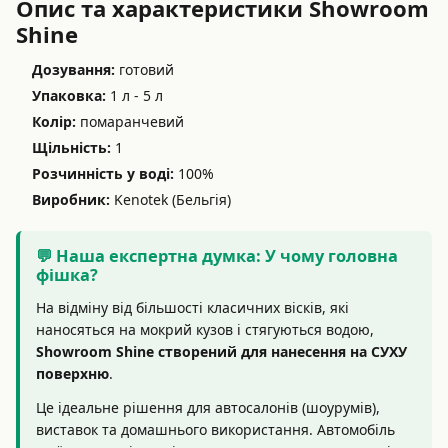
Опис та характеристики Showroom
Shine
Дозування:
готовий
Упаковка:
1 л - 5 л
Колір:
помаранчевий
Щільність:
1
Розчинність у воді:
100%
Виробник:
Kenotek (Бельгія)
💬 Наша експертна думка: У чому головна
фішка?
На відміну від більшості класичних вісків, які
наносяться на мокрий кузов і стягуються водою,
Showroom Shine створений для нанесення на СУХУ
поверхню
.
Це ідеальне рішення для автосалонів (шоурумів),
виставок та домашнього використання. Автомобіль