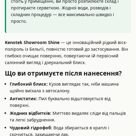
стоїть у приміщенні, ви просто розпилюєте склад і
протираєте серветкою. Жодної води, розводів і
складних процедур — все максимально швидко і
просто.
Kenotek Showroom Shine
— це інноваційний рідкий віск-
поліроль із Бельгії, повністю готовий до застосування. Він
глибоко очищає поверхню, повертаючи їй первісний
салонний вигляд і дзеркальний блиск.
Що ви отримуєте після нанесення?
Глибокий блиск:
Кузов виглядає так, ніби машина
щойно виїхала з автосалону.
Антистатик:
Пил буквально відштовхується від
поверхні.
Жодних відбитків:
Миттєво видаляє сліди від пальців
та легкі забруднення.
Чудовий гідрофоб:
Вода збирається в краплі і
скочується, захищаючи лак.