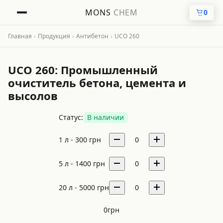
MONS
CHEM
0
Главная
›
Продукция
›
Антибетон
›
UCO 260
UCO 260: Промышленный
очиститель бетона, цемента и
высолов
Статус:
В наличии
1 л -
300
грн
0
5 л -
1400
грн
0
20 л -
5000
грн
0
0
грн