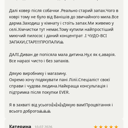
Далі ковер після собачки .Реально старий запах.Чого в 
коврі тому не було від Ванішів до звичайного мила.Все 
дарма.Заходиш у кімнату і стоїть запах.Ми живемо у 
селі.Хімчистки тут немає.Тому купили найпростіший 
миючий пилосос і даний концентрат .І ЧУДО-ВСІ 
ЗАПАХИ,СТАРІ!!!ПРОПАЛИ🙏

ДАЛІ.Диван де попісяла мала дитина.Ну,є як є,аварія.

Все наразі чисто і без запахів.

Дякую виробнику і магазину.

Окремо хочу подякувати пані Лілії.Спеціаліст своєї 
справи і чудова людина.Найкраща консультація і 
підтримка після покупки EVER.

Я в захваті від усього👍👍👍Дякую вам!Процвітання і 
всього доброго🙏🙏🙏
Катерина
★★★★★
10.07.2026