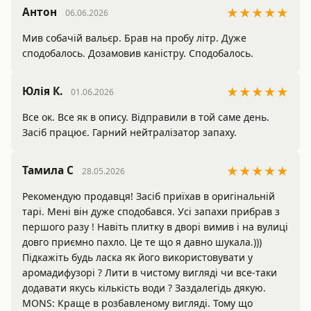
Антон
★★★★★
06.06.2026
Мив собачій вальєр. Брав на пробу літр. Дуже 
сподобалось. Дозамовив каністру. Сподобалось. 
Юлія К.
★★★★★
01.06.2026
Все ок. Все як в опису. Відправили в той саме день. 
Засіб працює. Гарний нейтралізатор запаху.
Тамила С
★★★★★
28.05.2026
Рекомендую продавця! Засіб приїхав в оригінальній 
тарі. Мені він дуже сподобався. Усі запахи прибрав з 
першого разу ! Навіть плитку в дворі вимив і на вулиці 
довго приємно пахло. Це те що я давно шукала.))) 
Підкажіть будь ласка як його використовувати у 
аромадифузорі ? Лити в чистому вигляді чи все-таки 
додавати якусь кількість води ? Заздалегідь дякую.

MONS: Краще в розбавленому вигляді. Тому що 