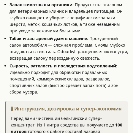
Запах животных и органики:
Продукт стал эталоном
для ветеринарных клиник и владельцев питомцев. Он
глубоко очищает и убирает специфические запахи
шерсти, меток, кошачьих лотков, а также незаменим
при уходе за лежачими больными.
Табак и застарелый дым в машине:
Прокуренный
салон автомобиля — сложная проблема. Смолы глубоко
въедаются в текстиль. Odourkyll расщепляет их изнутри,
возвращая салону первозданную свежесть.
Сырость, затхлость и последствия подтоплений:
Идеально подходит для обработки подвальных
помещений, коммерческих складов, раздевалок,
спортивных залов (быстро срезает запах пота) и зон
сбора мусора.
🧪 Инструкция, дозировка и супер-экономия
Перед вами чистейший бельгийский супер-
концентрат. Из 1 литра средства вы получаете до
100
литров
готового к работе состава! Базовая