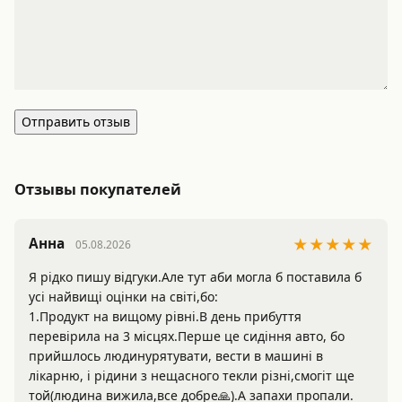
Отправить отзыв
Отзывы покупателей
Анна
★★★★★
05.08.2026
Я рідко пишу відгуки.Але тут аби могла б поставила б 
усі найвищі оцінки на світі,бо:

1.Продукт на вищому рівні.В день прибуття 
перевірила на 3 місцях.Перше це сидіння авто, бо 
прийшлось людинурятувати, вести в машині в 
лікарню, і рідини з нещасного текли різні,смогіт ще 
той(людина вижила,все добре🙏).А запахи пропали.
