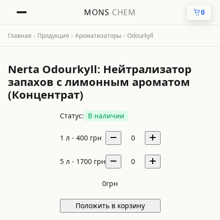
MONS
CHEM
0
Главная
›
Продукция
›
Ароматизаторы
›
Odourkyll
Nerta Odourkyll: Нейтрализатор
запахов с лимонным ароматом
(Концентрат)
Статус:
В наличии
1 л -
400
грн
0
5 л -
1700
грн
0
0
грн
Положить в корзину