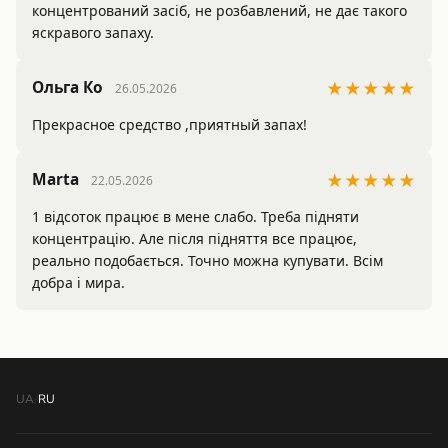
концентрований засіб, не розбавлений, не дає такого 
яскравого запаху. 
Ольга Ко
★★★★★
26.05.2026
Прекрасное средство ,приятный запах!
Marta
★★★★★
22.05.2026
1 відсоток працює в мене слабо. Треба підняти 
концентрацію. Але після підняття все працює, 
реально подобається. Точно можна купувати. Всім 
добра і мира.
UA
/
RU