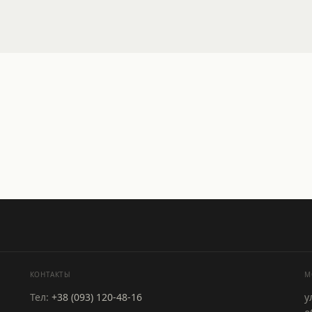
КОНТАКТЫ
M
Тел:
+38 (093) 120-48-16
у