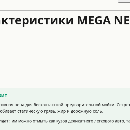
актеристики MEGA NE
хит
вная пена для бесконтактной предварительной мойки. Секрет э
робивает статическую грязь, жир и дорожную соль.
лдат': им можно отмыть как кузов деликатного легкового авто, 