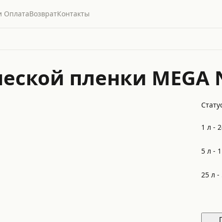
и Оплата
Возврат
Контакты
ческой пленки MEGA 
Статус
1 л -
2
5 л -
1
25 л -