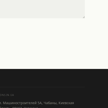
ONS.IN.UA
л. Машиностроителей 5А, Чабаны, Киевская