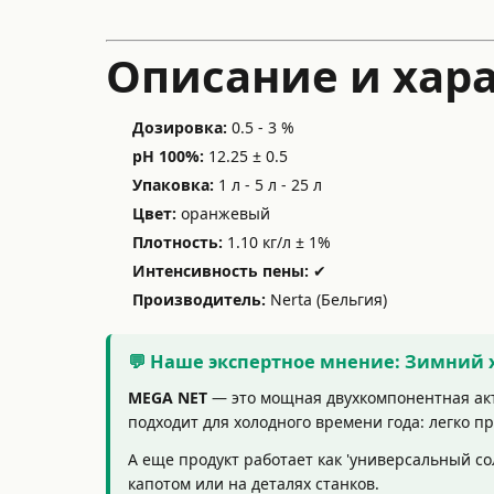
Описание и хар
Дозировка:
0.5 - 3 %
pH 100%:
12.25 ± 0.5
Упаковка:
1 л - 5 л - 25 л
Цвет:
оранжевый
Плотность:
1.10 кг/л ± 1%
Интенсивность пены:
✔
Производитель:
Nerta (Бельгия)
💬 Наше экспертное мнение: Зимний 
MEGA NET
— это мощная двухкомпонентная акти
подходит для холодного времени года: легко п
А еще продукт работает как 'универсальный со
капотом или на деталях станков.