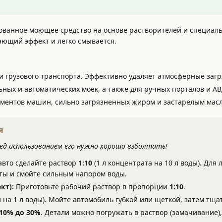
ванное моющее средство на основе растворителей и специаль
ющий эффект и легко смывается.
и грузового транспорта. Эффективно удаляет атмосферные заг
ных и автоматических моек, а также для ручных порталов и АВ
ементов машин, сильно загрязненных жиром и застарелым мас
я
ред использованием его нужно хорошо взболтать!
авто сделайте раствор
1:10
(1 л концентрата на 10 л воды). Для
нуты и смойте сильным напором воды.
кт):
Приготовьте рабочий раствор в пропорции
1:10
.
л на 1 л воды). Мойте автомобиль губкой или щеткой, затем тщ
10% до 30%
. Детали можно погружать в раствор (замачивание),