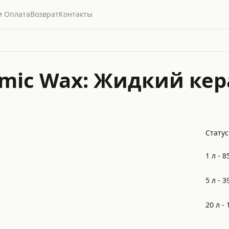
и Оплата
Возврат
Контакты
amic Wax: Жидкий ке
Статус
1 л -
8
5 л -
3
20 л -