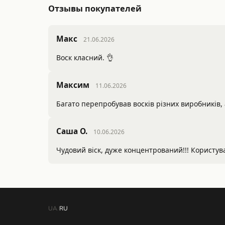
Отзывы покупателей
Макс
21.06.2026
Воск класний. 👌 
Максим
11.06.2026
Багато перепробував восків різних виробників,
Саша О.
10.06.2026
Чудовий віск, дуже концентрований!!! Користува
UA
/
RU