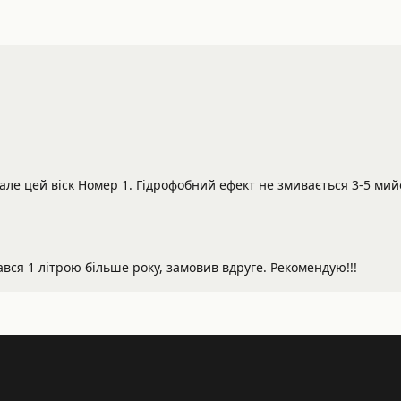
 але цей віск Номер 1. Гідрофобний ефект не змивається 3-5 ми
вся 1 літрою більше року, замовив вдруге. Рекомендую!!!