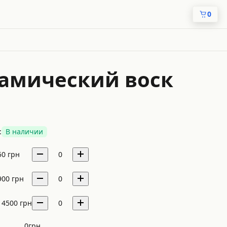
0
рамический воск
:
В наличии
50
грн
0
900
грн
0
14500
грн
0
0
грн