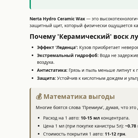
Nerta Hydro Ceramic Wax
— это высокотехнологич
защитный щит, который физически ощущается как
Почему 'Керамический' воск л
Эффект 'Леденца':
Кузов приобретает невероя
Экстремальный гидрофоб:
Вода не задержив
воздуха.
Антистатика:
Грязь и пыль меньше липнут к 
Защита:
Устойчив к кислотным дождям и ультр
💰 Математика выгоды
Многие боятся слова 'Премиум', думая, что эт
Расход на 1 авто:
10-15 мл
концентрата.
Цена 1 мл (при покупке канистры 5л):
~0.78
Стоимость покрытия 1 авто:
11-12 грн
.