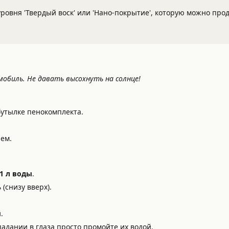
 уровня 'Твердый воск' или 'Нано-покрытие', которую можно про
обиль. Не давать высохнуть на солнце!
бутылке пенокомплекта.
ем.
 1 л воды
.
(снизу вверх).
.
адании в глаза просто промойте их водой.