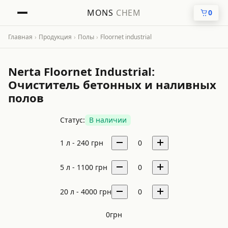
MONS
CHEM
0
Главная
›
Продукция
›
Полы
›
Floornet industrial
Nerta Floornet Industrial:
Очиститель бетонных и наливных
полов
Статус:
В наличии
1 л -
240
грн
0
5 л -
1100
грн
0
20 л -
4000
грн
0
0
грн