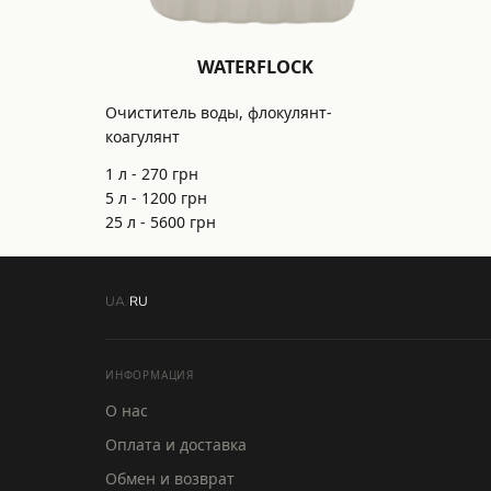
WATERFLOCK
Очиститель воды, флокулянт-
коагулянт
1 л -
270
грн
5 л -
1200
грн
25 л -
5600
грн
UA
/
RU
ИНФОРМАЦИЯ
О нас
Оплата и доставка
Обмен и возврат