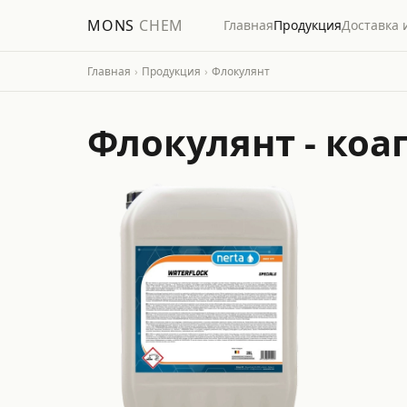
MONS
CHEM
Главная
Продукция
Доставка 
Главная
›
Продукция
›
Флокулянт
Флокулянт - коа