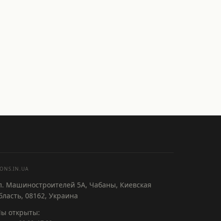
ONS.IN.UA
л. Машиностроителей 5А, Чабаны, Киевская
бласть, 08162, Украина
ы открыты: