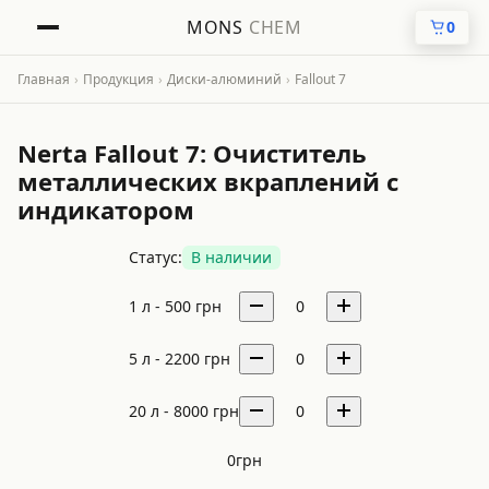
MONS
CHEM
0
Главная
›
Продукция
›
Диски-алюминий
›
Fallout 7
Nerta Fallout 7: Очиститель
металлических вкраплений с
индикатором
Статус:
В наличии
1 л -
500
грн
0
5 л -
2200
грн
0
20 л -
8000
грн
0
0
грн