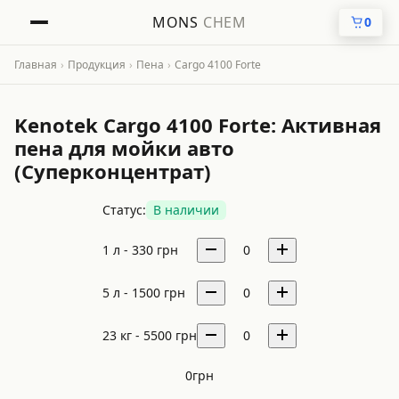
MONS
CHEM
0
Главная
›
Продукция
›
Пена
›
Cargo 4100 Forte
Kenotek Cargo 4100 Forte: Активная
пена для мойки авто
(Суперконцентрат)
Статус:
В наличии
1 л -
330
грн
0
5 л -
1500
грн
0
23 кг -
5500
грн
0
0
грн