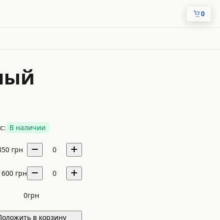
0
ьный
с:
В наличии
350
грн
0
1600
грн
0
0
грн
Положить в корзину