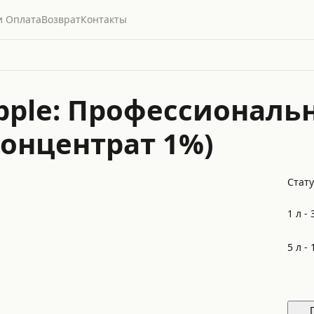
и Оплата
Возврат
Контакты
 Apple: Профессионал
онцентрат 1%)
Стату
1 л -
5 л -