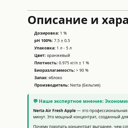
Описание и хара
Дозировка:
1 %
pH 100%:
7.5 ± 0.5
Упаковка:
1 л - 5 л
Цвет:
оранжевый
Плотность:
0.975 кг/л ± 1 %
Биоразлагаемость:
> 90 %
Запах:
яблоко
Производитель:
Nerta (Бельгия)
💬 Наше экспертное мнение: Экономи
Nerta Air Fresh Apple
— это профессиональная п
минут. Это мощный концентрат, созданный для 
Почему покупать концентрат выгоднее, чем сот